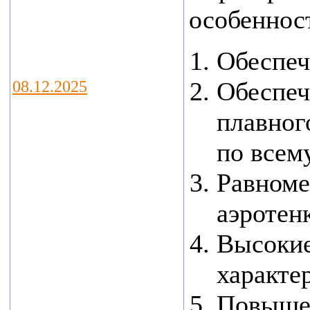
г.Москва, Ильинка,
особеннос
4, Гостиный двор
Обеспеч
Обеспеч
08.12.2025
В Калуге
плавног
подведены итоги
по всем
регионального
Равноме
этапа конкурса
«Экспортер года –
аэротен
2024». В этом году
Высоки
было 66
характе
участников.
Победители
Повышен