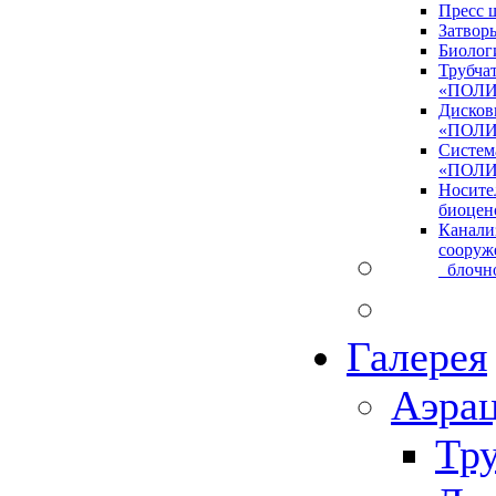
Пресс 
Затвор
Биолог
Трубча
«ПОЛ
Дисков
«ПОЛИ
Систем
«ПОЛИ
Носите
биоцен
Канали
соору
блочно
Галерея
Аэра
Тр