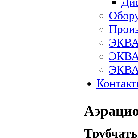
Ди
Обору
Произ
ЭКВА
ЭКВА
ЭКВА
Контак
Аэраци
Трубчат