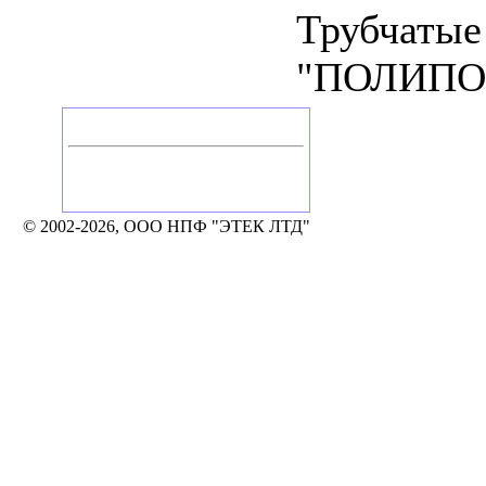
Трубчатые
"ПОЛИПО
Головной офис
Россия, Калуга
Тел./Факс: +7 (4842) 506-776, 506-777
248002, Калуга, а/я 331
e-mail: mail@etek.ru
© 2002-2026, ООО НПФ "ЭТЕК ЛТД"