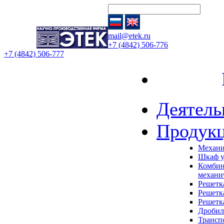
mail@etek.ru
+7 (4842) 506-776
+7 (4842) 506-777
Гла
Деятель
Продук
Механи
Шкаф 
Комбин
механи
Решетк
Решетк
Решетк
Дробил
Трансп