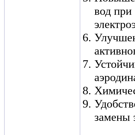
определены в пяти
вод при
номинациях.
электро
Лучшим
экспортером в
Улучшен
сфере
активно
промышленности
Устойчи
стало АО
«Циклотрон»,
аэродин
второе место ООО
Химичес
НПФ «ЭТЕК
Удобств
ЛТД».
В машиностроении
замены 
— ООО «Листон».
В...