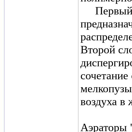
Уважаемые
Первый с
коллеги и
партнеры!
предназна
распределе
Приглашаем Вас
Второй сл
посетить наш
стенд E21 на
диспергиро
ежегодной
сочетание 
выставке водных
мелкопузы
технологий
VODEXPO 2026,
воздуха в 
которая пройдет с
20 по 22 мая 2026г.
Аэраторы
по адресу: